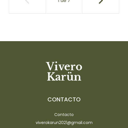
1
de
7
Vivero
Karün
CONTACTO
Contacto
viverokarun2021@gmail.com