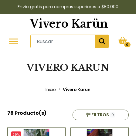
Envío gratis para compras superiores a $80.000
Vivero Karün
0
VIVERO KARUN
Inicio
Vivero Karun
78 Producto(s)
FILTROS
0
29%