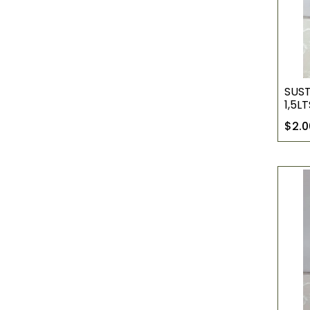
SUS
1,5LT
$2.0