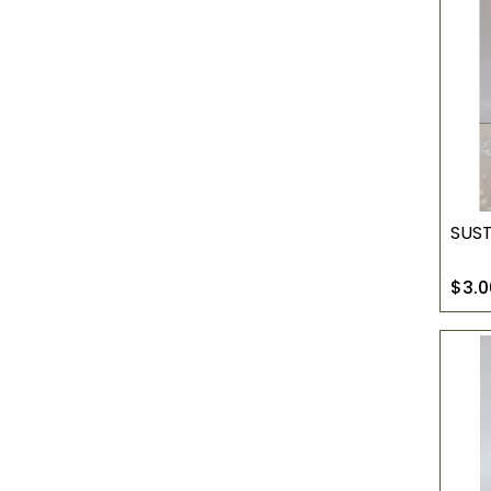
SUST
$3.0