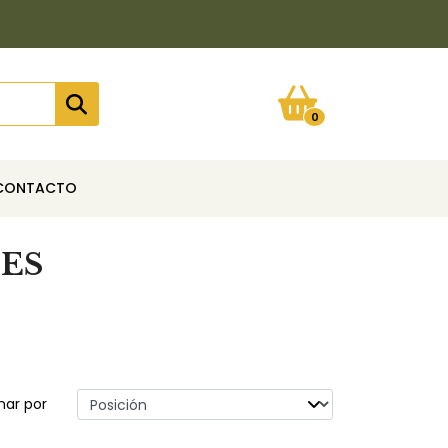
0
CONTACTO
ES
nar por