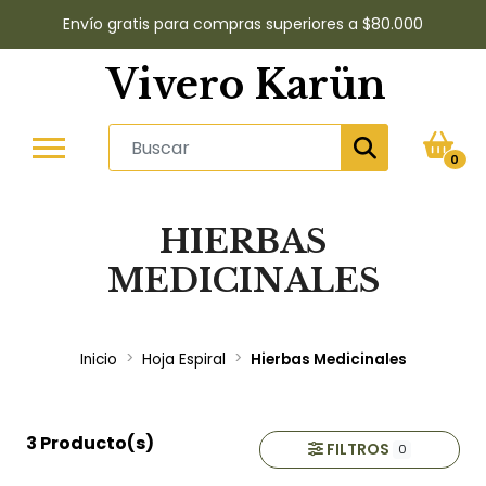
Envío gratis para compras superiores a $80.000
Vivero Karün
0
HIERBAS
MEDICINALES
Inicio
Hoja Espiral
Hierbas Medicinales
3 Producto(s)
FILTROS
0