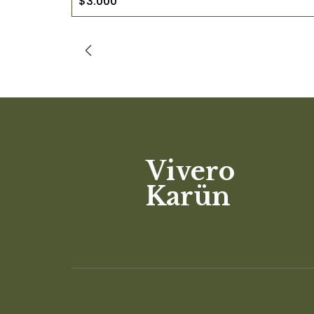
$3.000
Vivero
Karün