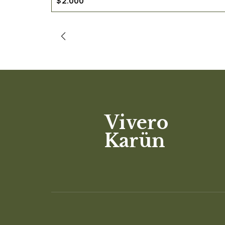
$2.000
Vivero
Karün