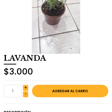
LAVANDA
$3.000
+
-