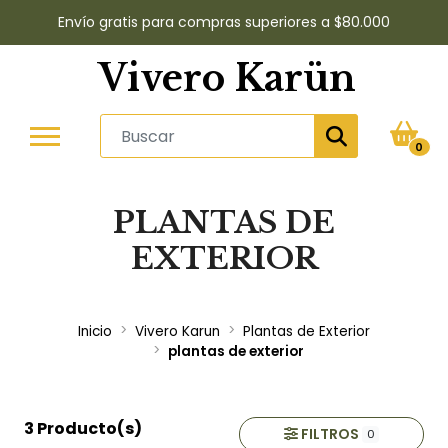
Envío gratis para compras superiores a $80.000
Vivero Karün
0
PLANTAS DE
EXTERIOR
Inicio
Vivero Karun
Plantas de Exterior
plantas de exterior
3 Producto(s)
FILTROS
0