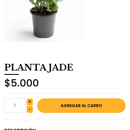
PLANTA JADE
$5.000
+
-