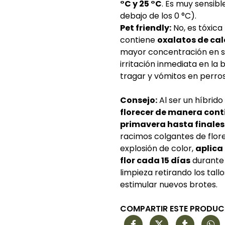
°C y 25 °C
. Es muy sensible
debajo de los 0 °C).
Pet friendly:
No, es tóxica
contiene
oxalatos de cal
mayor concentración en su
irritación inmediata en la 
tragar y vómitos en perros
Consejo:
Al ser un híbrido
florecer de manera cont
primavera hasta finales
racimos colgantes de flore
explosión de color,
aplica 
flor cada 15 días
durante 
limpieza retirando los tall
estimular nuevos brotes.
COMPARTIR ESTE PRODU