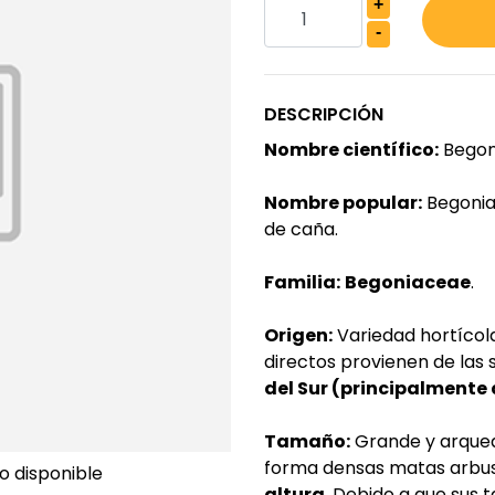
+
-
DESCRIPCIÓN
Nombre científico:
Begoni
Nombre popular:
Begonia
de caña.
Familia:
Begoniaceae
.
Origen:
Variedad hortícola
directos provienen de las
del Sur (principalmente 
Tamaño:
Grande y arquea
forma densas matas arbus
o disponible
altura
. Debido a que sus t