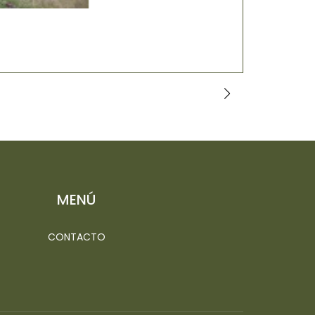
BEGONIA AL
$7.000
MENÚ
CONTACTO