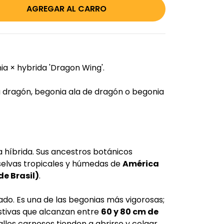
a × hybrida 'Dragon Wing'.
 dragón, begonia ala de dragón o begonia
 híbrida. Sus ancestros botánicos
 selvas tropicales y húmedas de
América
de Brasil)
.
do. Es una de las begonias más vigorosas;
tivas que alcanzan entre
60 y 80 cm de
allos carnosos tienden a abrirse y colgar