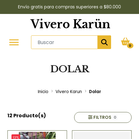
Envío gratis para compras superiores a $80.000
Vivero Karün
0
DOLAR
Inicio
Vivero Karun
Dolar
12 Producto(s)
FILTROS
0
13%