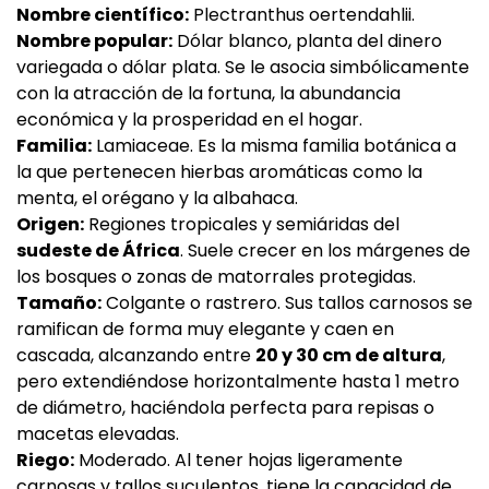
Nombre científico:
Plectranthus oertendahlii.
Nombre popular:
Dólar blanco, planta del dinero
variegada o dólar plata. Se le asocia simbólicamente
con la atracción de la fortuna, la abundancia
económica y la prosperidad en el hogar.
Familia:
Lamiaceae. Es la misma familia botánica a
la que pertenecen hierbas aromáticas como la
menta, el orégano y la albahaca.
Origen:
Regiones tropicales y semiáridas del
sudeste de África
. Suele crecer en los márgenes de
los bosques o zonas de matorrales protegidas.
Tamaño:
Colgante o rastrero. Sus tallos carnosos se
ramifican de forma muy elegante y caen en
cascada, alcanzando entre
20 y 30 cm de altura
,
pero extendiéndose horizontalmente hasta 1 metro
de diámetro, haciéndola perfecta para repisas o
macetas elevadas.
Riego:
Moderado. Al tener hojas ligeramente
carnosas y tallos suculentos, tiene la capacidad de