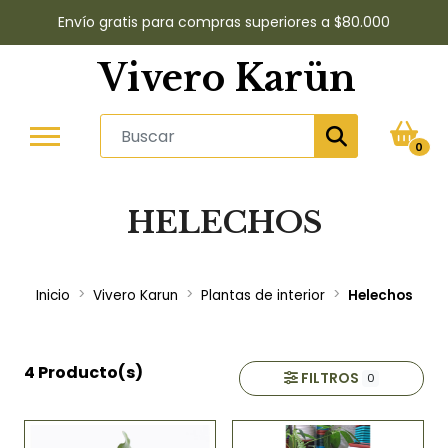
Envío gratis para compras superiores a $80.000
Vivero Karün
0
HELECHOS
Inicio
Vivero Karun
Plantas de interior
Helechos
4 Producto(s)
FILTROS
0