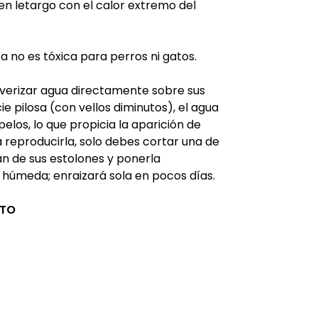
en letargo con el calor extremo del
ta no es tóxica para perros ni gatos.
lverizar agua directamente sobre sus
cie pilosa (con vellos diminutos), el agua
elos, lo que propicia la aparición de
 reproducirla, solo debes cortar una de
an de sus estolones y ponerla
 húmeda; enraizará sola en pocos días.
CTO