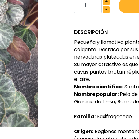
+
-
DESCRIPCIÓN
Pequeña y llamativa plant
colgante. Destaca por sus
nervaduras plateadas en el
Su mayor atractivo es que 
cuyas puntas brotan réplic
el aire.
Nombre científico:
Saxifr
Nombre popular:
Pelo de 
Geranio de fresa, Ramo de
Familia:
Saxifragaceae.
Origen:
Regiones montaños
(principalmente nativa de