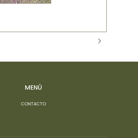
HELECHO V
$25.000
MENÚ
CONTACTO