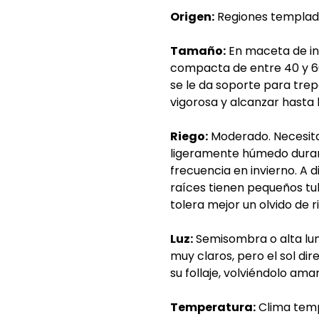
Origen:
Regiones templadas
Tamaño:
En maceta de in
compacta de entre 40 y 60
se le da soporte para tre
vigorosa y alcanzar hasta 
Riego:
Moderado. Necesita
ligeramente húmedo durant
frecuencia en invierno. A 
raíces tienen pequeños tu
tolera mejor un olvido de
Luz:
Semisombra o alta lu
muy claros, pero el sol d
su follaje, volviéndolo amar
Temperatura:
Clima templ