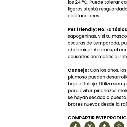
los 24 °C. Puede tolerar 
ligeras si está resguardada
calefacciones.
Pet friendly:
No
. Es
tóxic
sapogeninas, y si tu masco
oscuras de temporada, pued
abdominal. Además, el con
causarles dermatitis e irrit
Consejo:
Con los años, los
plumoso pueden desarrolla
bajo el follaje. Utiliza sie
para evitar pinchazos mol
se hayan secado o puesto
brotes nuevos desde la raí
COMPARTIR ESTE PRODU