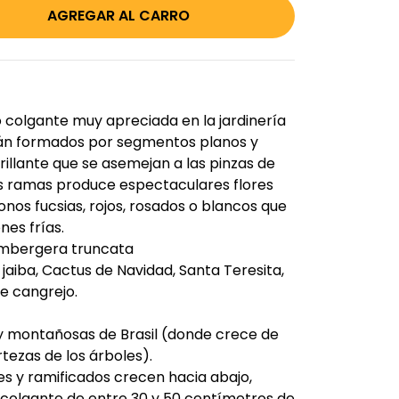
 colgante muy apreciada en la jardinería
tán formados por segmentos planos y
illante que se asemejan a las pinzas de
las ramas produce espectaculares flores
onos fucsias, rojos, rosados o blancos que
nes frías.
mbergera truncata
jaiba, Cactus de Navidad, Santa Teresita,
e cangrejo.
 y montañosas de Brasil (donde crece de
rtezas de los árboles).
les y ramificados crecen hacia abajo,
colgante de entre 30 y 50 centímetros de