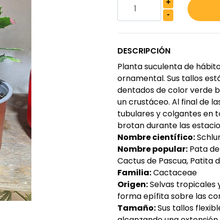
+
-
DESCRIPCIÓN
Planta suculenta de hábito
ornamental. Sus tallos es
dentados de color verde br
un crustáceo. Al final de 
tubulares y colgantes en t
brotan durante las estacio
Nombre científico:
Schlu
Nombre popular:
Pata de 
Cactus de Pascua, Patita d
Familia:
Cactaceae
Origen:
Selvas tropicales
forma epífita sobre las co
Tamaño:
Sus tallos flexib
alcanzando una extensión 