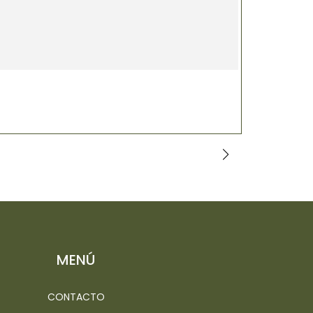
FLOR DEL 
$12.000
MENÚ
CONTACTO