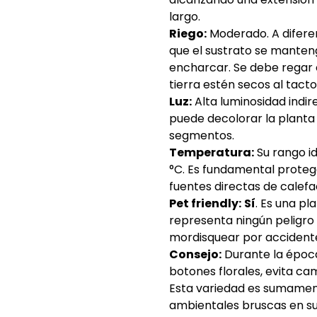
largo.
Riego:
Moderado. A diferen
que el sustrato se mante
encharcar. Se debe regar 
tierra estén secos al tacto
Luz:
Alta luminosidad indir
puede decolorar la planta
segmentos.
Temperatura:
Su rango id
°C. Es fundamental protege
fuentes directas de calefac
Pet friendly:
Sí
. Es una p
representa ningún peligro 
mordisquear por accident
Consejo:
Durante la época
botones florales, evita ca
Esta variedad es sumament
ambientales bruscas en su