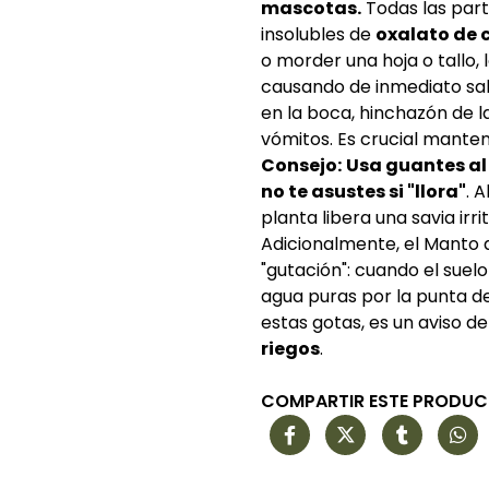
mascotas.
Todas las part
insolubles de
oxalato de 
o morder una hoja o tallo, l
causando de inmediato sali
en la boca, hinchazón de l
vómitos. Es crucial mante
Consejo:
Usa guantes al 
no te asustes si "llora"
. 
planta libera una savia irr
Adicionalmente, el Manto 
"gutación": cuando el sue
agua puras por la punta de
estas gotas, es un aviso 
riegos
.
COMPARTIR ESTE PRODU