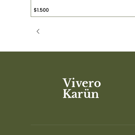
$1.500
Vivero
Karün