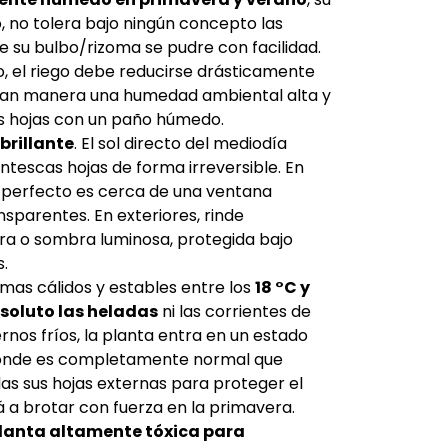
, no tolera bajo ningún concepto las
 su bulbo/rizoma se pudre con facilidad.
o, el riego debe reducirse drásticamente
ran manera una humedad ambiental alta y
us hojas con un paño húmedo.
brillante
. El sol directo del mediodía
tescas hojas de forma irreversible. En
ar perfecto es cerca de una ventana
sparentes. En exteriores, rinde
ra o sombra luminosa, protegida bajo
.
imas cálidos y estables entre los
18 °C y
bsoluto las heladas
ni las corrientes de
iernos fríos, la planta entra en un estado
donde es completamente normal que
odas sus hojas externas para proteger el
 a brotar con fuerza en la primavera.
planta altamente tóxica para