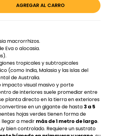
ia macrorrhizos.
 Eva o alocasia.
s).
egiones tropicales y subtropicales
o (como India, Malasia y las islas del
ntal de Australia.
 impacto visual masivo y porte
tro de interiores suele promediar entre
 se planta directo en la tierra en exteriores
convertirse en un gigante de hasta
3 a 5
nentes hojas verdes tienen forma de
 llegar a medir
más de 1 metro de largo
.
 bien controlado. Requiere un sustrato
ente húmedo en primavera y verano
, su