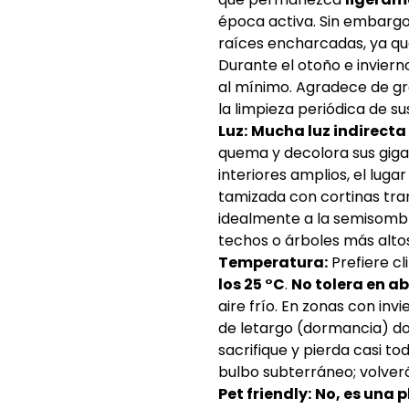
época activa. Sin embargo
raíces encharcadas, ya que
Durante el otoño e inviern
al mínimo. Agradece de g
la limpieza periódica de s
Luz:
Mucha luz indirecta 
quema y decolora sus gigan
interiores amplios, el lug
tamizada con cortinas tran
idealmente a la semisomb
techos o árboles más altos
Temperatura:
Prefiere cl
los 25 °C
.
No tolera en a
aire frío. En zonas con inv
de letargo (dormancia) 
sacrifique y pierda casi t
bulbo subterráneo; volverá
Pet friendly:
No, es una 