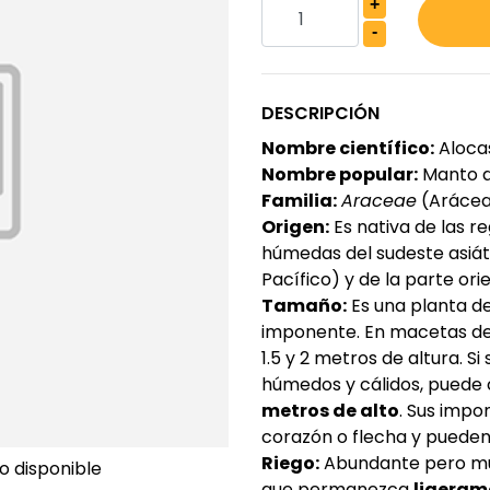
+
-
DESCRIPCIÓN
Nombre científico:
Alocas
Nombre popular:
Manto de
Familia:
Araceae
(Arácea
Origen:
Es nativa de las r
húmedas del sudeste asiátic
Pacífico) y de la parte orie
Tamaño:
Es una planta de
imponente. En macetas den
1.5 y 2 metros de altura. Si
húmedos y cálidos, puede 
metros de alto
. Sus impo
corazón o flecha y pueden
Riego:
Abundante pero muy
o disponible
que permanezca
ligeram